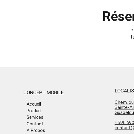
Réser
P
t
LOCALI
CONCEPT MOBILE
Chem. du
Accueil
Sainte-A
Produit
Guadelo
Services
+590 690
Contact
contact@
À Propos